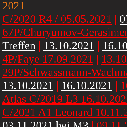
2021
C/2020 R4 / 05.05.2021
|
0
67P/Churyumov-Gerasimen
Treffen
|
13.10.2021
|
16.1
4P/Faye 17.09.2021
|
13.10
29P/Schwassmann-Wachman
13.10.2021
|
16.10.2021
|
1
Atlas C/2019 L3 16.10.202
C/2021 A1 Leonard 10.11.
03.11.2021 bei M3
|
09.11.