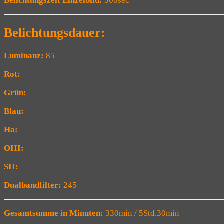
Belichtungszeit Einzelbild:
300sec
Belichtungsdauer:
Luminanz:
85
Rot:
Grün:
Blau:
Ha:
OIII:
SII:
Dualbandfilter:
245
Gesamtsumme in Minuten:
330min / 5Std.30min