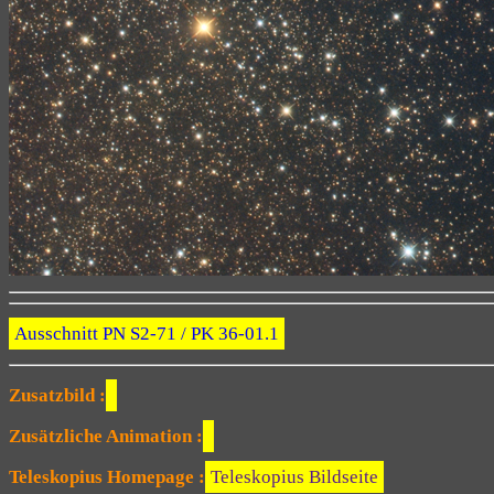
Ausschnitt PN S2-71 / PK 36-01.1
Zusatzbild :
Zusätzliche Animation :
Teleskopius Homepage :
Teleskopius Bildseite